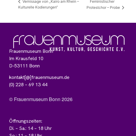
Feministischer
Vernissage von „Kairo am Rhein –
Kulturelle Kodierungen“
Protestchor – Probe
Frauenmuseum Bonn
Im Krausfeld 10
D-53111 Bonn
kontakt[@]frauenmuseum.de
(0) 228 – 69 13 44
© Frauenmuseum Bonn 2026
Öffnungszeiten:
Di. – Sa.: 14 – 18 Uhr
So.: 11 – 18 Uhr