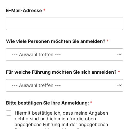
A
E-Mail-Adresse
*
n
m
e
l
d
u
Wie viele Personen möchten Sie anmelden?
*
n
g
:
N
a
m
Für welche Führung möchten Sie sich anmelden?
*
e
S
i
e
Bitte bestätigen Sie Ihre Anmeldung:
*
Hiermit bestätige ich, dass meine Angaben
richtig sind und ich mich für die oben
angegebene Führung mit der angegebenen