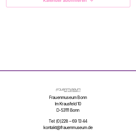
Kalender abonnieren
Navig
Frauenmuseum Bonn
Im Krausfeld 10
D-53111 Bonn
Tel: (0)228 – 69 13 44
kontakt@frauenmuseum.de