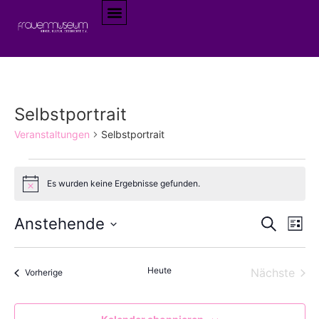
Selbstportrait
Veranstaltungen
Selbstportrait
Es wurden keine Ergebnisse gefunden.
Hinweis
Veran
Ve
Anstehende
Suche
Liste
Datum
An
Such
wählen.
Na
Heute
Vera
Nächste
Veranstaltungen
und
Vorherige
Ansic