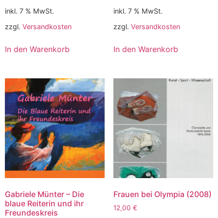
inkl. 7 % MwSt.
inkl. 7 % MwSt.
zzgl.
Versandkosten
zzgl.
Versandkosten
In den Warenkorb
In den Warenkorb
Gabriele Münter – Die
Frauen bei Olympia (2008)
blaue Reiterin und ihr
12,00
€
Freundeskreis