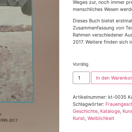
Weges zur, noch immer pre
menschliches Wesen werde
Dieses Buch bietet erstmal
Zusammenfassung von Text
Rahmen verschiedener Aus
2017. Weitere finden sich 
Vorrätig
In den Warenko
Artikelnummer:
kt-0035
K
Schlagwörter:
Frauengesc
Geschichte
,
Kataloge
,
Kun
Kunst
,
Weiblichkeit