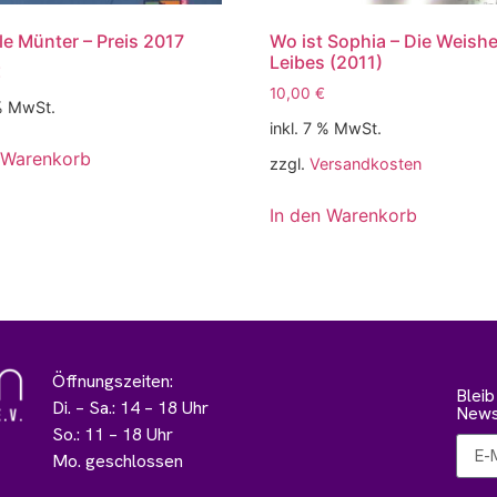
le Münter – Preis 2017
Wo ist Sophia – Die Weishe
Leibes (2011)
€
10,00
€
 % MwSt.
inkl. 7 % MwSt.
 Warenkorb
zzgl.
Versandkosten
In den Warenkorb
Öffnungszeiten:
Blei
Di. – Sa.: 14 – 18 Uhr
Newsl
So.: 11 – 18 Uhr
Mo. geschlossen