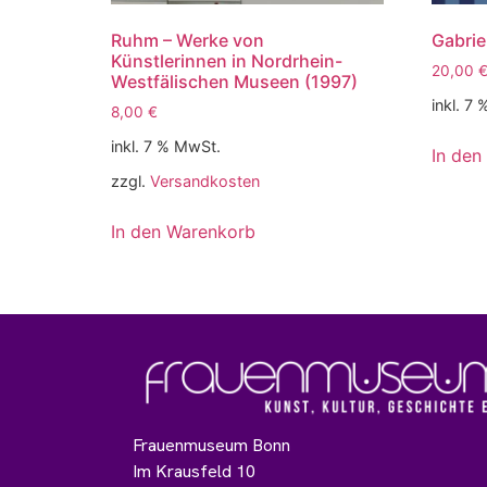
Ruhm – Werke von
Gabrie
Künstlerinnen in Nordrhein-
20,00
Westfälischen Museen (1997)
inkl. 7
8,00
€
inkl. 7 % MwSt.
In den
zzgl.
Versandkosten
In den Warenkorb
Frauenmuseum Bonn
Im Krausfeld 10