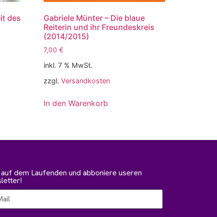
it des
Gabriele Münter – Die blaue
Reiterin und ihr Freundeskreis
(2014/2015)
7,00
€
inkl. 7 % MwSt.
zzgl.
Versandkosten
In den Warenkorb
b auf dem Laufenden und abboniere useren
etter!