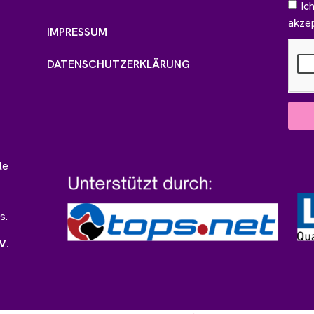
Ic
akzep
IMPRESSUM
DATENSCHUTZERKLÄRUNG
le
s.
V.