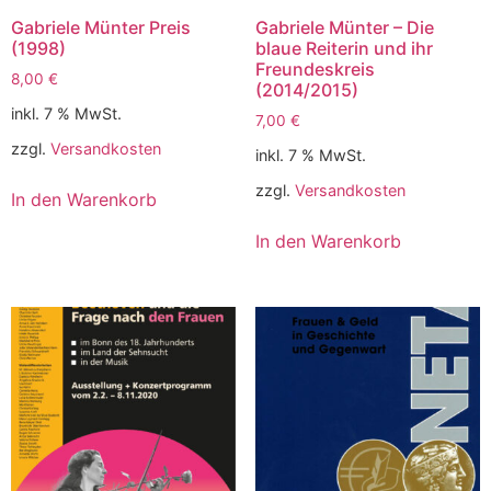
Gabriele Münter Preis
Gabriele Münter – Die
(1998)
blaue Reiterin und ihr
Freundeskreis
8,00
€
(2014/2015)
inkl. 7 % MwSt.
7,00
€
zzgl.
Versandkosten
inkl. 7 % MwSt.
zzgl.
Versandkosten
In den Warenkorb
In den Warenkorb