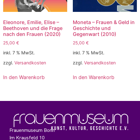
Eleonore, Emilie, Elise –
Moneta – Frauen & Geld in
Beethoven und die Frage
Geschichte und
nach den Frauen (2020)
Gegenwart (2010)
25,00
€
25,00
€
inkl. 7 % MwSt.
inkl. 7 % MwSt.
zzgl.
Versandkosten
zzgl.
Versandkosten
In den Warenkorb
In den Warenkorb
Frauenmuseum Bonn
Im Krausfeld 10