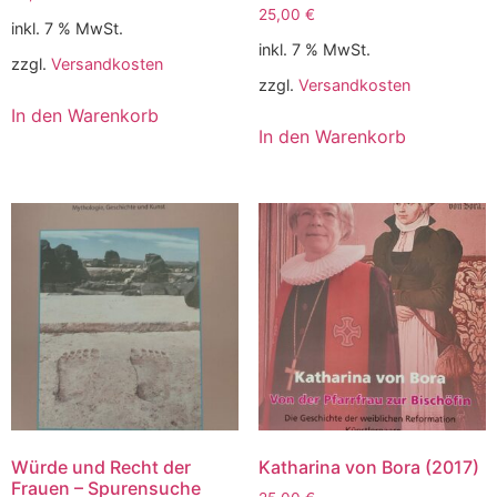
25,00
€
inkl. 7 % MwSt.
inkl. 7 % MwSt.
zzgl.
Versandkosten
zzgl.
Versandkosten
In den Warenkorb
In den Warenkorb
Würde und Recht der
Katharina von Bora (2017)
Frauen – Spurensuche