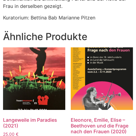
Frau in derselben gezeigt.
Kuratorium:
Bettina Bab Marianne Pitzen
Ähnliche Produkte
Langeweile im Paradies
Eleonore, Emilie, Elise –
(2021)
Beethoven und die Frage
nach den Frauen (2020)
25,00
€