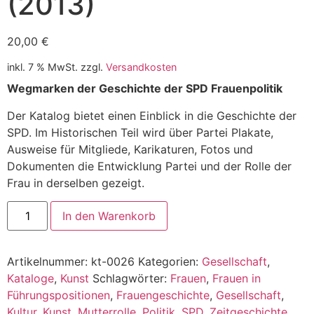
(2013)
20,00
€
inkl. 7 % MwSt.
zzgl.
Versandkosten
Wegmarken der Geschichte der SPD Frauenpolitik
Der Katalog bietet einen Einblick in die Geschichte der
SPD. Im Historischen Teil wird über Partei Plakate,
Ausweise für Mitgliede, Karikaturen, Fotos und
Dokumenten die Entwicklung Partei und der Rolle der
Frau in derselben gezeigt.
In den Warenkorb
Artikelnummer:
kt-0026
Kategorien:
Gesellschaft
,
Kataloge
,
Kunst
Schlagwörter:
Frauen
,
Frauen in
Führungspositionen
,
Frauengeschichte
,
Gesellschaft
,
Kultur
,
Kunst
,
Mutterrolle
,
Politik
,
SPD
,
Zeitgeschichte