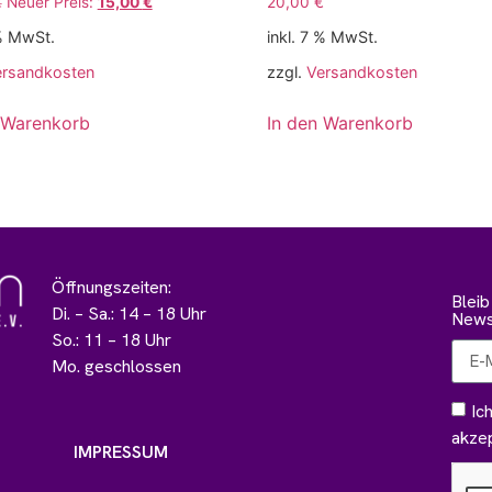
€
Neuer Preis:
15,00
€
20,00
€
 % MwSt.
inkl. 7 % MwSt.
ersandkosten
zzgl.
Versandkosten
 Warenkorb
In den Warenkorb
Öffnungszeiten:
Blei
Di. – Sa.: 14 – 18 Uhr
Newsl
So.: 11 – 18 Uhr
Mo. geschlossen
Ic
akzep
IMPRESSUM