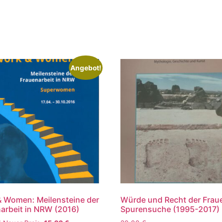
Angebot!
 Women: Meilensteine der
Würde und Recht der Frau
arbeit in NRW (2016)
Spurensuche (1995-2017)