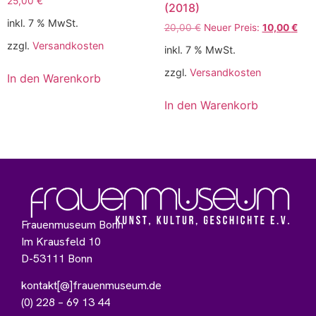
25,00
€
(2018)
inkl. 7 % MwSt.
20,00
€
Neuer Preis:
10,00
€
zzgl.
Versandkosten
inkl. 7 % MwSt.
zzgl.
Versandkosten
In den Warenkorb
In den Warenkorb
Frauenmuseum Bonn
Im Krausfeld 10
D-53111 Bonn
kontakt[@]frauenmuseum.de
(0) 228 – 69 13 44