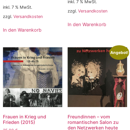
inkl. 7 % MwSt.
inkl. 7 % MwSt.
zzgl.
Versandkosten
zzgl.
Versandkosten
In den Warenkorb
In den Warenkorb
Angebot!
Frauen in Krieg und
Freundinnen – vom
Frieden (2015)
romantischen Salon zu
den Netzwerken heute