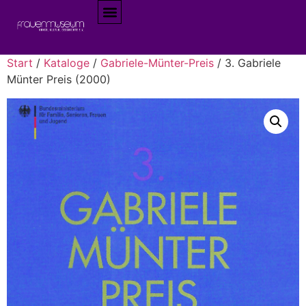
Start
/
Kataloge
/
Gabriele-Münter-Preis
/ 3. Gabriele
Münter Preis (2000)